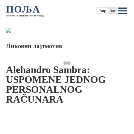
ПОЉА
Ћир
Лат
часопис за књижевност и теорију
Ликовни лајтмотив
Alehandro Sambra:
USPOMENE JEDNOG
PERSONALNOG
RAČUNARA