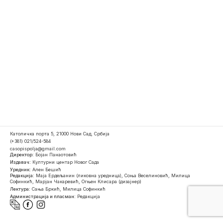
Католичка порта 5, 21000 Нови Сад, Србија
(+381) 021/524-584
casopispolja@gmail.com
Директор:
Бојан Панаотовић
Издавач:
Културни центар Новог Сада
Уредник:
Ален Бешић
Редакција:
Маја Ердељанин (ликовна уредница), Соња Веселиновић, Милица
Софинкић, Марјан Чакаревић, Огњен Клисара (дизајнер)
Лектура:
Сања Бркић, Милица Софинкић
Администрација и пласман:
Редакција