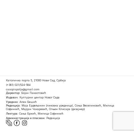
Католичка порта 5, 21000 Нови Сад, Србија
(+381) 021/524-584
casopispolja@gmail.com
Директор:
Бојан Панаотовић
Издавач:
Културни центар Новог Сада
Уредник:
Ален Бешић
Редакција:
Маја Ердељанин (ликовна уредница), Соња Веселиновић, Милица
Софинкић, Марјан Чакаревић, Огњен Клисара (дизајнер)
Лектура:
Сања Бркић, Милица Софинкић
Администрација и пласман:
Редакција