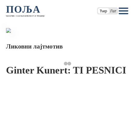
ПОЉА
Ћир
Лат
часопис за књижевност и теорију
Ликовни лајтмотив
Ginter Kunert: TI PESNICI