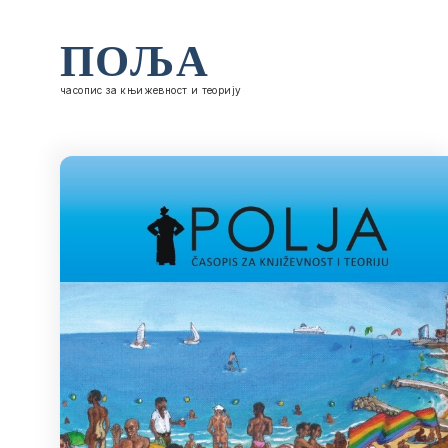
ПОЉА
часопис за књижевност и теорију