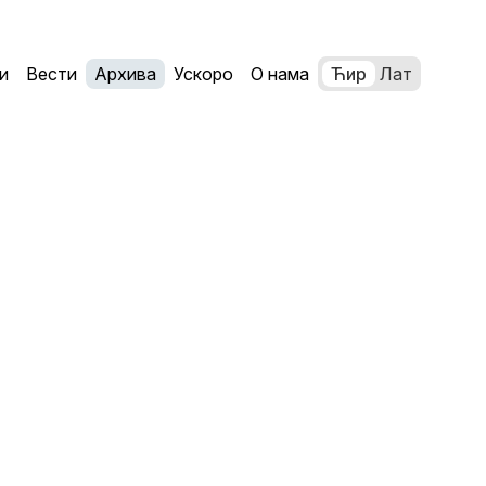
и
Вести
Архива
Ускоро
О нама
Ћир
Лат