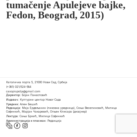
tumačenje Apulejeve bajke,
Fedon, Beograd, 2015)
Католичка порта 5, 21000 Нови Сад, Србија
(+381) 021/524-584
casopispolja@gmail.com
Директор:
Бојан Панаотовић
Издавач:
Културни центар Новог Сада
Уредник:
Ален Бешић
Редакција:
Маја Ердељанин (ликовна уредница), Соња Веселиновић, Милица
Софинкић, Марјан Чакаревић, Огњен Клисара (дизајнер)
Лектура:
Сања Бркић, Милица Софинкић
Администрација и пласман:
Редакција