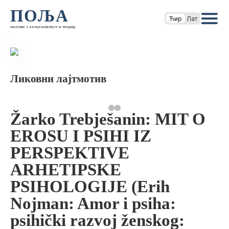
ПОЉА
Ћир
Лат
часопис за књижевност и теорију
Ликовни лајтмотив
Žarko Trebješanin: MIT O
EROSU I PSIHI IZ
PERSPEKTIVE
ARHETIPSKE
PSIHOLOGIJE (Erih
Nojman: Amor i psiha:
psihički razvoj ženskog: