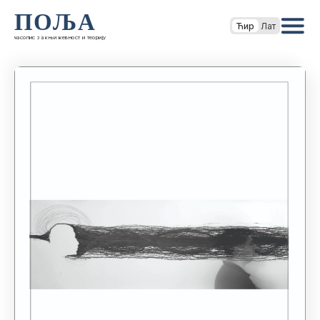
ПОЉА
Ћир
Лат
часопис за књижевност и теорију