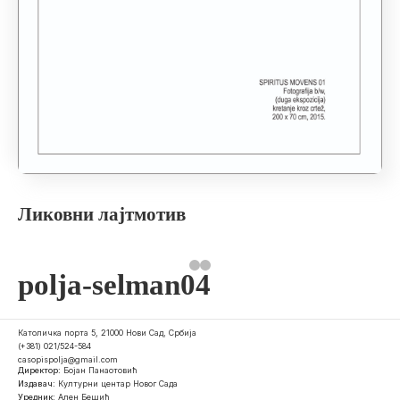
Ликовни лајтмотив
polja-selman04
Католичка порта 5, 21000 Нови Сад, Србија
(+381) 021/524-584
casopispolja@gmail.com
Директор:
Бојан Панаотовић
Издавач:
Културни центар Новог Сада
Уредник:
Ален Бешић