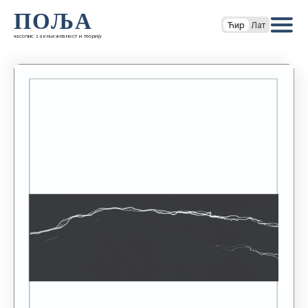
ПОЉА
Ћир
Лат
часопис за књижевност и теорију