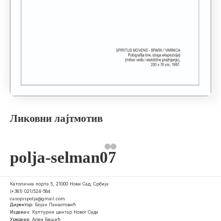
Ликовни лајтмотив
polja-selman07
Католичка порта 5, 21000 Нови Сад, Србија
(+381) 021/524-584
casopispolja@gmail.com
Директор:
Бојан Панаотовић
Издавач:
Културни центар Новог Сада
Уредник:
Ален Бешић