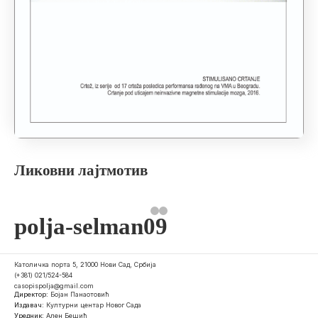
Ликовни лајтмотив
polja-selman09
Католичка порта 5, 21000 Нови Сад, Србија
(+381) 021/524-584
casopispolja@gmail.com
Директор:
Бојан Панаотовић
Издавач:
Културни центар Новог Сада
Уредник:
Ален Бешић