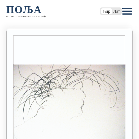
ПОЉА
Ћир
Лат
часопис за књижевност и теорију