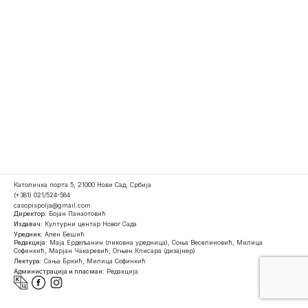
Католичка порта 5, 21000 Нови Сад, Србија
(+381) 021/524-584
casopispolja@gmail.com
Директор:
Бојан Панаотовић
Издавач:
Културни центар Новог Сада
Уредник:
Ален Бешић
Редакција:
Маја Ердељанин (ликовна уредница), Соња Веселиновић, Милица
Софинкић, Марјан Чакаревић, Огњен Клисара (дизајнер)
Лектура:
Сања Бркић, Милица Софинкић
Администрација и пласман:
Редакција