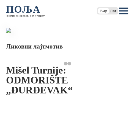
ПОЉА
Ћир
Лат
часопис за књижевност и теорију
Ликовни лајтмотив
Mišel Turnije:
ODMORIŠTE
„ĐURĐEVAK“