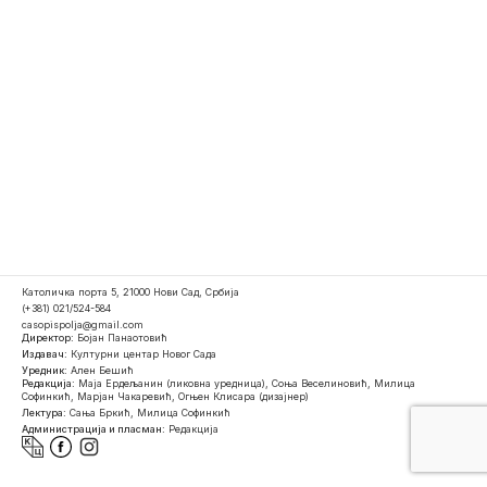
Католичка порта 5, 21000 Нови Сад, Србија
(+381) 021/524-584
casopispolja@gmail.com
Директор:
Бојан Панаотовић
Издавач:
Културни центар Новог Сада
Уредник:
Ален Бешић
Редакција:
Маја Ердељанин (ликовна уредница), Соња Веселиновић, Милица
Софинкић, Марјан Чакаревић, Огњен Клисара (дизајнер)
Лектура:
Сања Бркић, Милица Софинкић
Администрација и пласман:
Редакција