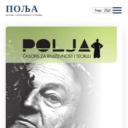
ПОЉА
Ћир
Лат
часопис за књижевност и теорију