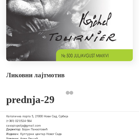
Ликовни лајтмотив
prednja-29
Католичка порта 5, 21000 Нови Сад, Србија
(+381) 021/524-584
casopispolja@gmail.com
Директор:
Бојан Панаотовић
Издавач:
Културни центар Новог Сада
Уредник:
Ален Бешић