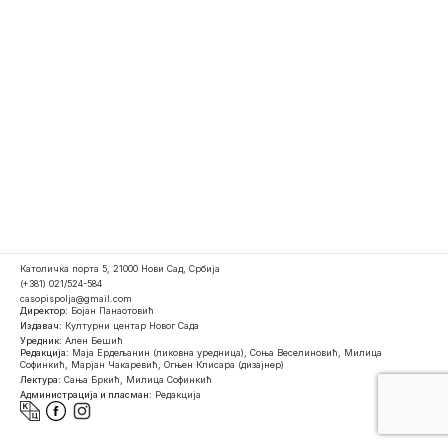
Католичка порта 5, 21000 Нови Сад, Србија
(+381) 021/524-584
casopispolja@gmail.com
Директор:
Бојан Панаотовић
Издавач:
Културни центар Новог Сада
Уредник:
Ален Бешић
Редакција:
Маја Ердељанин (ликовна уредница), Соња Веселиновић, Милица
Софинкић, Марјан Чакаревић, Огњен Клисара (дизајнер)
Лектура:
Сања Бркић, Милица Софинкић
Администрација и пласман:
Редакција