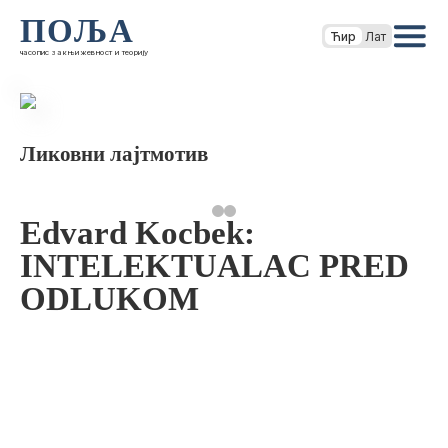
ПОЉА
Ћир
Лат
часопис за књижевност и теорију
Ликовни лајтмотив
Edvard Kocbek:
INTELEKTUALAC PRED
ODLUKOM