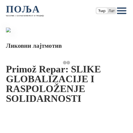
ПОЉА
Ћир
Лат
часопис за књижевност и теорију
Ликовни лајтмотив
Primož Repar: SLIKE
GLOBALIZACIJE I
RASPOLOŽENJE
SOLIDARNOSTI