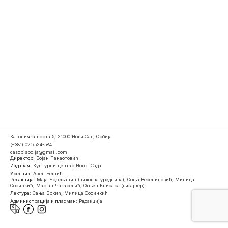
Католичка порта 5, 21000 Нови Сад, Србија
(+381) 021/524-584
casopispolja@gmail.com
Директор:
Бојан Панаотовић
Издавач:
Културни центар Новог Сада
Уредник:
Ален Бешић
Редакција:
Маја Ердељанин (ликовна уредница), Соња Веселиновић, Милица
Софинкић, Марјан Чакаревић, Огњен Клисара (дизајнер)
Лектура:
Сања Бркић, Милица Софинкић
Администрација и пласман:
Редакција