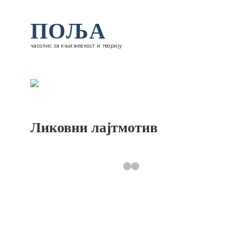
ПОЉА
часопис за књижевност и теорију
Ликовни лајтмотив