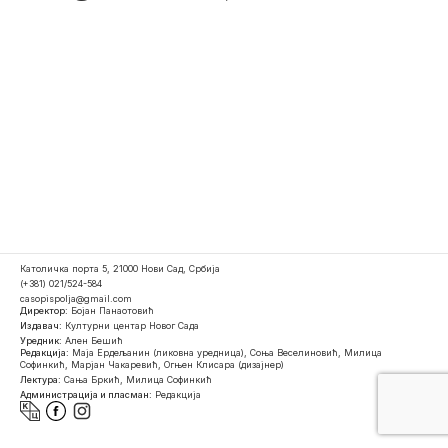
Католичка порта 5, 21000 Нови Сад, Србија
(+381) 021/524-584
casopispolja@gmail.com
Директор:
Бојан Панаотовић
Издавач:
Културни центар Новог Сада
Уредник:
Ален Бешић
Редакција:
Маја Ердељанин (ликовна уредница), Соња Веселиновић, Милица
Софинкић, Марјан Чакаревић, Огњен Клисара (дизајнер)
Лектура:
Сања Бркић, Милица Софинкић
Администрација и пласман:
Редакција