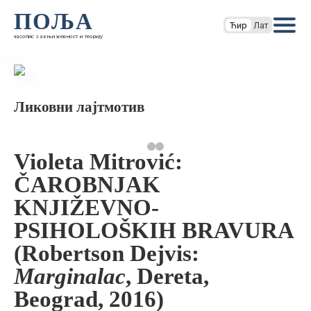
ПОЉА
Ћир
Лат
часопис за књижевност и теорију
Ликовни лајтмотив
Violeta Mitrović:
ČAROBNJAK
KNJIŽEVNO-
PSIHOLOŠKIH BRAVURA
(Robertson Dejvis:
Marginalac
, Dereta,
Beograd, 2016)