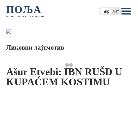
ПОЉА
Ћир
Лат
часопис за књижевност и теорију
Ликовни лајтмотив
Ašur Etvebi: IBN RUŠD U
KUPAĆEM KOSTIMU