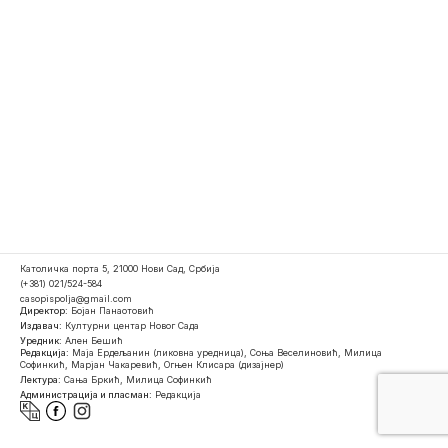
Католичка порта 5, 21000 Нови Сад, Србија
(+381) 021/524-584
casopispolja@gmail.com
Директор:
Бојан Панаотовић
Издавач:
Културни центар Новог Сада
Уредник:
Ален Бешић
Редакција:
Маја Ердељанин (ликовна уредница), Соња Веселиновић, Милица
Софинкић, Марјан Чакаревић, Огњен Клисара (дизајнер)
Лектура:
Сања Бркић, Милица Софинкић
Администрација и пласман:
Редакција