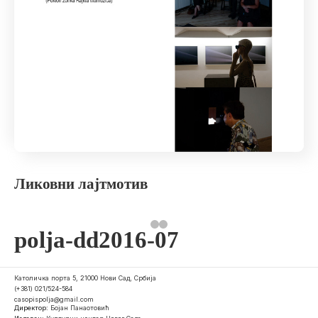
Ликовни лајтмотив
polja-dd2016-07
Католичка порта 5, 21000 Нови Сад, Србија
(+381) 021/524-584
casopispolja@gmail.com
Директор:
Бојан Панаотовић