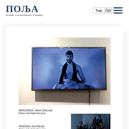
ПОЉА
Ћир
Лат
часопис за књижевност и теорију