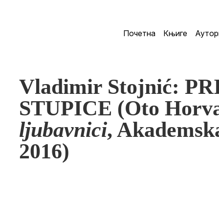
Почетна
Књиге
Аутор
Vladimir Stojnić:
STUPICE (Oto Horv
ljubavnici
, Akademska
2016)