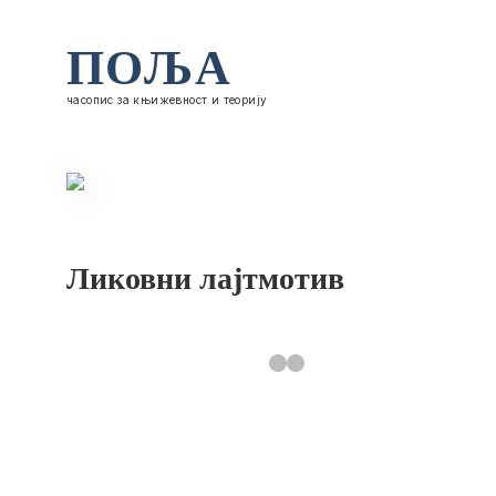
ПОЉА
часопис за књижевност и теорију
Ликовни лајтмотив