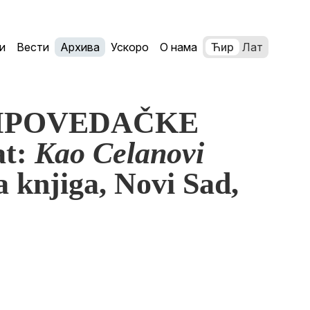
и
Вести
Архива
Ускоро
О нама
Ћир
Лат
 PRIPOVEDAČKE
at:
Kao Celanovi
 knjiga, Novi Sad,