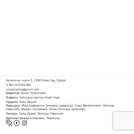
Католичка порта 5, 21000 Нови Сад, Србија
(+381) 021/524-584
casopispolja@gmail.com
Директор:
Бојан Панаотовић
Издавач:
Културни центар Новог Сада
Уредник:
Ален Бешић
Редакција:
Маја Ердељанин (ликовна уредница), Соња Веселиновић, Милица
Софинкић, Марјан Чакаревић, Огњен Клисара (дизајнер)
Лектура:
Сања Бркић, Милица Софинкић
Администрација и пласман:
Редакција