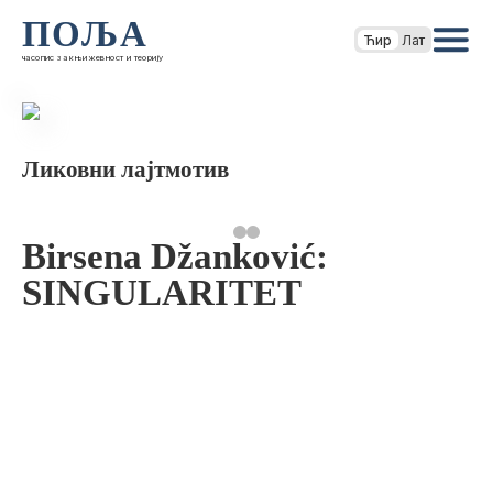
ПОЉА
Ћир
Лат
часопис за књижевност и теорију
Ликовни лајтмотив
Birsena Džanković:
SINGULARITET