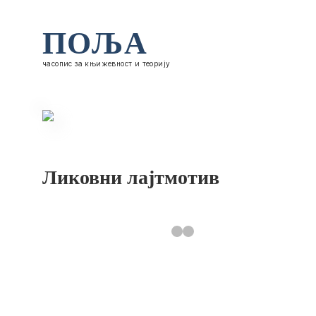
ПОЉА
часопис за књижевност и теорију
Ликовни лајтмотив