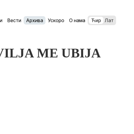
и
Вести
Архива
Ускоро
О нама
Ћир
Лат
EVILJA ME UBIJA