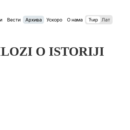
и
Вести
Архива
Ускоро
О нама
Ћир
Лат
RILOZI O ISTORIJI