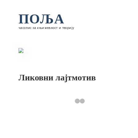
ПОЉА
часопис за књижевност и теорију
Ликовни лајтмотив