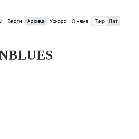
и
Вести
Архива
Ускоро
О нама
Ћир
Лат
TANBLUES