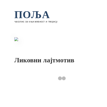
ПОЉА
часопис за књижевност и теорију
Ликовни лајтмотив