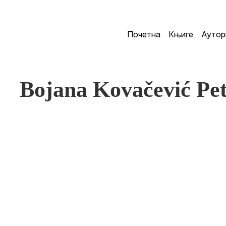
Почетна
Књиге
Аутор
Bojana Kovačević P