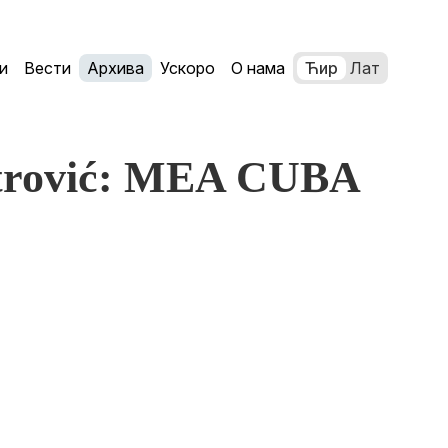
и
Вести
Архива
Ускоро
О нама
Ћир
Лат
etrović: MEA CUBA