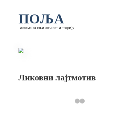
ПОЉА
часопис за књижевност и теорију
Ликовни лајтмотив