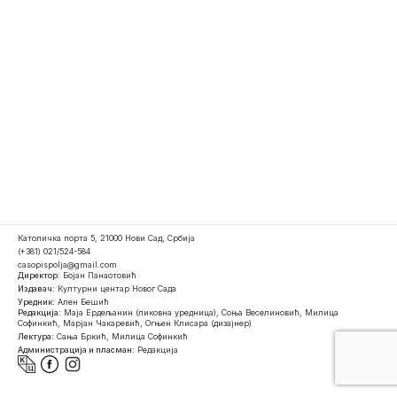
Католичка порта 5, 21000 Нови Сад, Србија
(+381) 021/524-584
casopispolja@gmail.com
Директор:
Бојан Панаотовић
Издавач:
Културни центар Новог Сада
Уредник:
Ален Бешић
Редакција:
Маја Ердељанин (ликовна уредница), Соња Веселиновић, Милица
Софинкић, Марјан Чакаревић, Огњен Клисара (дизајнер)
Лектура:
Сања Бркић, Милица Софинкић
Администрација и пласман:
Редакција