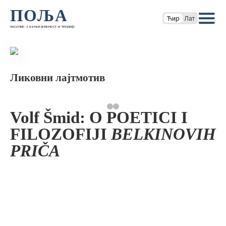
ПОЉА
Ћир
Лат
часопис за књижевност и теорију
Ликовни лајтмотив
Volf Šmid: O POETICI I
FILOZOFIJI
BELKINOVIH
PRIČA