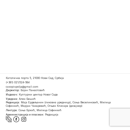
Католичка порта 5, 21000 Нови Сад, Србија
(+381) 021/524-584
casopispolja@gmail.com
Директор:
Бојан Панаотовић
Издавач:
Културни центар Новог Сада
Уредник:
Ален Бешић
Редакција:
Маја Ердељанин (ликовна уредница), Соња Веселиновић, Милица
Софинкић, Марјан Чакаревић, Огњен Клисара (дизајнер)
Лектура:
Сања Бркић, Милица Софинкић
Администрација и пласман:
Редакција