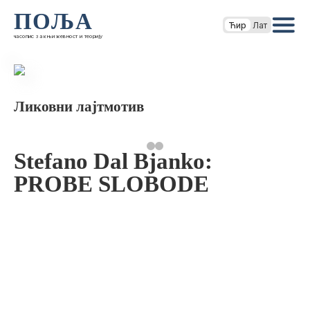
ПОЉА
Ћир
Лат
часопис за књижевност и теорију
Ликовни лајтмотив
Stefano Dal Bjanko:
PROBE SLOBODE