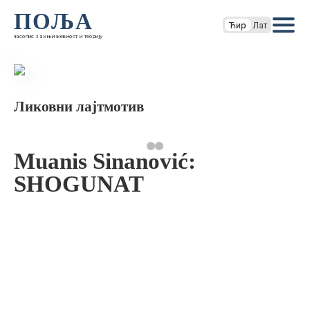
ПОЉА
Ћир
Лат
часопис за књижевност и теорију
Ликовни лајтмотив
Muanis Sinanović:
SHOGUNAT