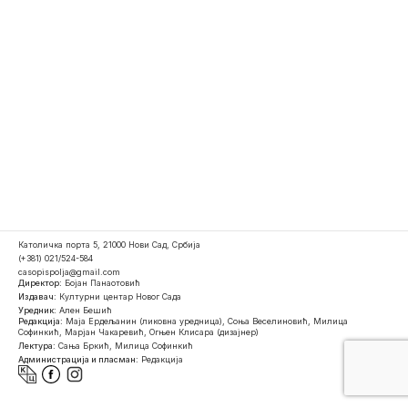
Католичка порта 5, 21000 Нови Сад, Србија
(+381) 021/524-584
casopispolja@gmail.com
Директор:
Бојан Панаотовић
Издавач:
Културни центар Новог Сада
Уредник:
Ален Бешић
Редакција:
Маја Ердељанин (ликовна уредница), Соња Веселиновић, Милица
Софинкић, Марјан Чакаревић, Огњен Клисара (дизајнер)
Лектура:
Сања Бркић, Милица Софинкић
Администрација и пласман:
Редакција