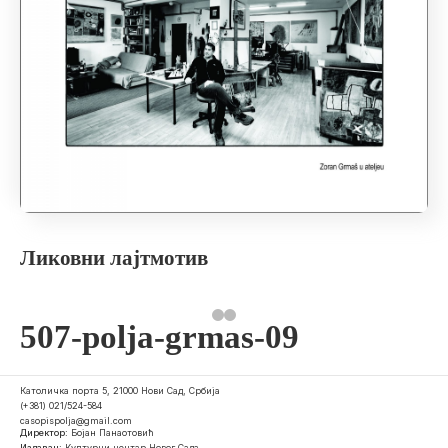
Ликовни лајтмотив
507-polja-grmas-09
Католичка порта 5, 21000 Нови Сад, Србија
(+381) 021/524-584
casopispolja@gmail.com
Директор:
Бојан Панаотовић
Издавач:
Културни центар Новог Сада