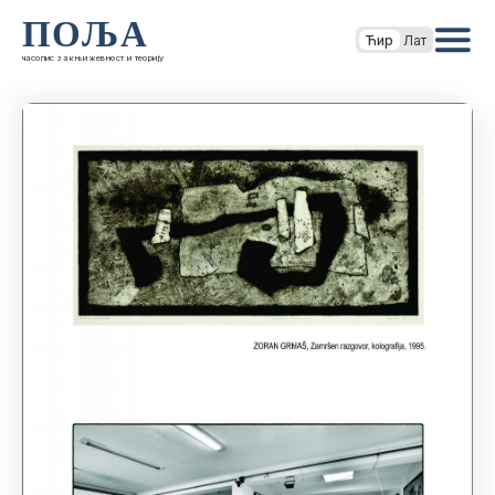
ПОЉА
Ћир
Лат
часопис за књижевност и теорију