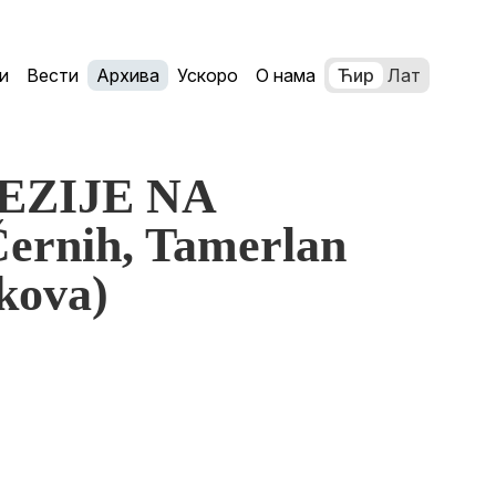
и
Вести
Архива
Ускоро
О нама
Ћир
Лат
EZIJE NA
ernih, Tamerlan
kova)