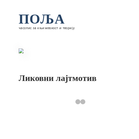
ПОЉА
часопис за књижевност и теорију
Ликовни лајтмотив