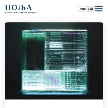
ПОЉА
Ћир
Лат
часопис за књижевност и теорију