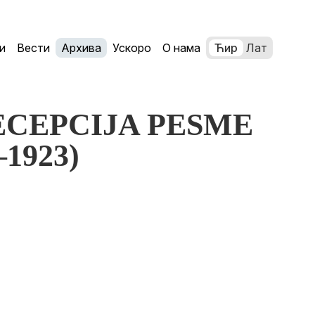
и
Вести
Архива
Ускоро
О нама
Ћир
Лат
 RECEPCIJA PESME
1923)