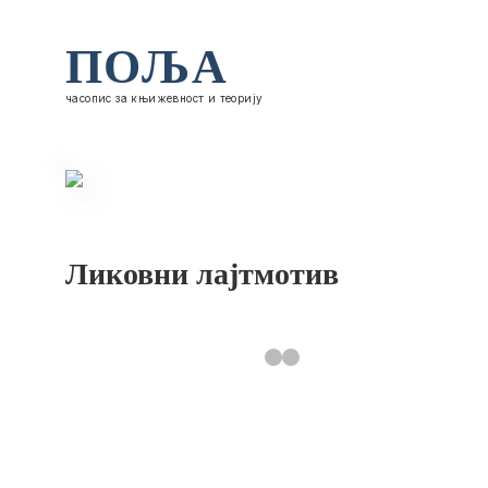
ПОЉА
часопис за књижевност и теорију
Ликовни лајтмотив