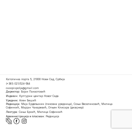
Католичка порта 5, 21000 Нови Сад, Србија
(+381) 021/524-584
casopispolja@gmail.com
Директор:
Бојан Панаотовић
Издавач:
Културни центар Новог Сада
Уредник:
Ален Бешић
Редакција:
Маја Ердељанин (ликовна уредница), Соња Веселиновић, Милица
Софинкић, Марјан Чакаревић, Огњен Клисара (дизајнер)
Лектура:
Сања Бркић, Милица Софинкић
Администрација и пласман:
Редакција