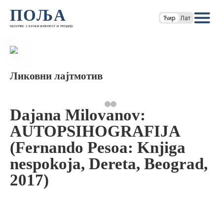
ПОЉА
Ћир
Лат
часопис за књижевност и теорију
Ликовни лајтмотив
Dajana Milovanov:
AUTOPSIHOGRAFIJA
(Fernando Pesoa: Knjiga
nespokoja, Dereta, Beograd,
2017)