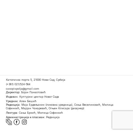
Католичка порта 5, 21000 Нови Сад, Србија
(+381) 021/524-584
casopispolja@gmail.com
Директор:
Бојан Панаотовић
Издавач:
Културни центар Новог Сада
Уредник:
Ален Бешић
Редакција:
Маја Ердељанин (ликовна уредница), Соња Веселиновић, Милица
Софинкић, Марјан Чакаревић, Огњен Клисара (дизајнер)
Лектура:
Сања Бркић, Милица Софинкић
Администрација и пласман:
Редакција