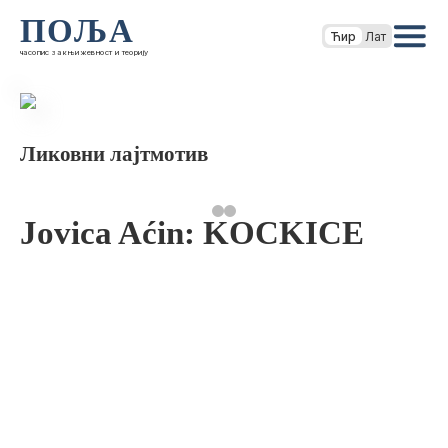
ПОЉА
Ћир
Лат
часопис за књижевност и теорију
Ликовни лајтмотив
Jovica Aćin: KOCKICE