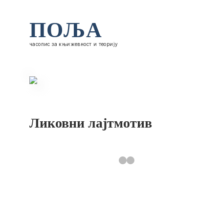
ПОЉА
часопис за књижевност и теорију
Ликовни лајтмотив