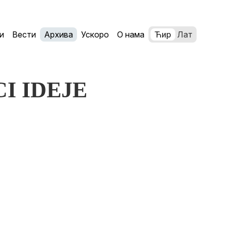
и
Вести
Архива
Ускоро
О нама
Ћир
Лат
CI IDEJE