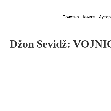
Почетна
Књиге
Аутор
Džon Sevidž: VOJNI