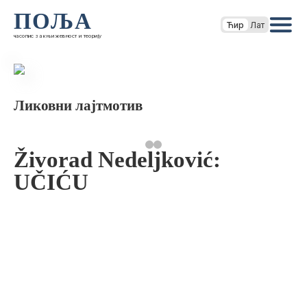
ПОЉА
Ћир
Лат
часопис за књижевност и теорију
Ликовни лајтмотив
Živorad Nedeljković:
UČIĆU