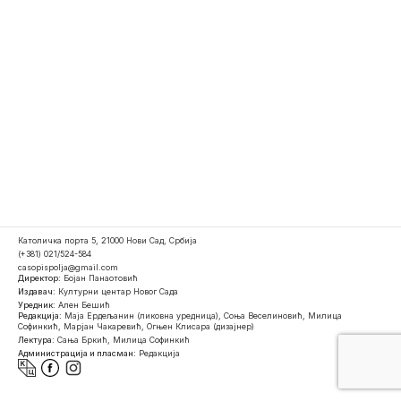
Католичка порта 5, 21000 Нови Сад, Србија
(+381) 021/524-584
casopispolja@gmail.com
Директор:
Бојан Панаотовић
Издавач:
Културни центар Новог Сада
Уредник:
Ален Бешић
Редакција:
Маја Ердељанин (ликовна уредница), Соња Веселиновић, Милица
Софинкић, Марјан Чакаревић, Огњен Клисара (дизајнер)
Лектура:
Сања Бркић, Милица Софинкић
Администрација и пласман:
Редакција