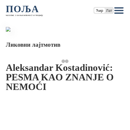
ПОЉА
Ћир
Лат
часопис за књижевност и теорију
Ликовни лајтмотив
Aleksandar Kostadinović:
PESMA KAO ZNANJE O
NEMOĆI