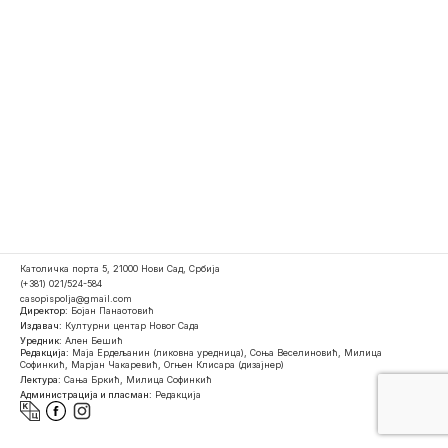
Католичка порта 5, 21000 Нови Сад, Србија
(+381) 021/524-584
casopispolja@gmail.com
Директор:
Бојан Панаотовић
Издавач:
Културни центар Новог Сада
Уредник:
Ален Бешић
Редакција:
Маја Ердељанин (ликовна уредница), Соња Веселиновић, Милица
Софинкић, Марјан Чакаревић, Огњен Клисара (дизајнер)
Лектура:
Сања Бркић, Милица Софинкић
Администрација и пласман:
Редакција