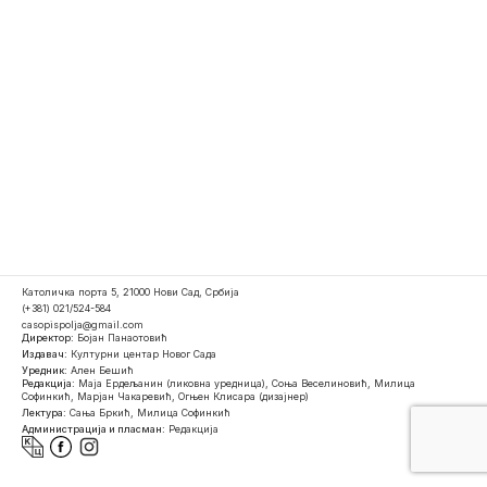
Католичка порта 5, 21000 Нови Сад, Србија
(+381) 021/524-584
casopispolja@gmail.com
Директор:
Бојан Панаотовић
Издавач:
Културни центар Новог Сада
Уредник:
Ален Бешић
Редакција:
Маја Ердељанин (ликовна уредница), Соња Веселиновић, Милица
Софинкић, Марјан Чакаревић, Огњен Клисара (дизајнер)
Лектура:
Сања Бркић, Милица Софинкић
Администрација и пласман:
Редакција