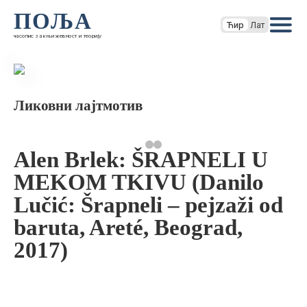
ПОЉА
Ћир
Лат
часопис за књижевност и теорију
Ликовни лајтмотив
Alen Brlek: ŠRAPNELI U
MEKOM TKIVU (Danilo
Lučić: Šrapneli – pejzaži od
baruta, Areté, Beograd,
2017)