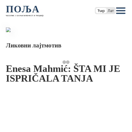
ПОЉА
Ћир
Лат
часопис за књижевност и теорију
Ликовни лајтмотив
Enesa Mahmić: ŠTA MI JE
ISPRIČALA TANJA