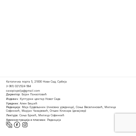
Католичка порта 5, 21000 Нови Сад, Србија
(+381) 021/524-584
casopispolja@gmail.com
Директор:
Бојан Панаотовић
Издавач:
Културни центар Новог Сада
Уредник:
Ален Бешић
Редакција:
Маја Ердељанин (ликовна уредница), Соња Веселиновић, Милица
Софинкић, Марјан Чакаревић, Огњен Клисара (дизајнер)
Лектура:
Сања Бркић, Милица Софинкић
Администрација и пласман:
Редакција