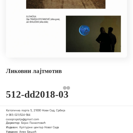
Ликовни лајтмотив
512-dd2018-03
Католичка порта 5, 21000 Нови Сад, Србија
(+381) 021/524-584
casopispolja@gmail.com
Директор:
Бојан Панаотовић
Издавач:
Културни центар Новог Сада
Уредник:
Ален Бешић