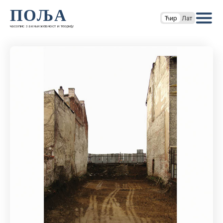
ПОЉА
Ћир
Лат
часопис за књижевност и теорију