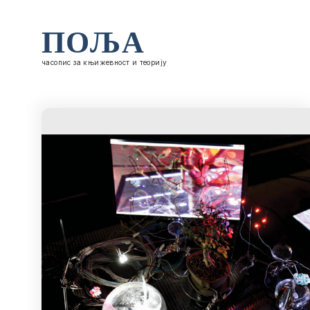
ПОЉА
часопис за књижевност и теорију