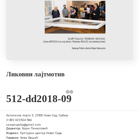
Ликовни лајтмотив
512-dd2018-09
Католичка порта 5, 21000 Нови Сад, Србија
(+381) 021/524-584
casopispolja@gmail.com
Директор:
Бојан Панаотовић
Издавач:
Културни центар Новог Сада
Уредник:
Ален Бешић