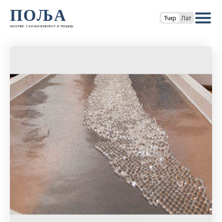
ПОЉА
Ћир
Лат
часопис за књижевност и теорију