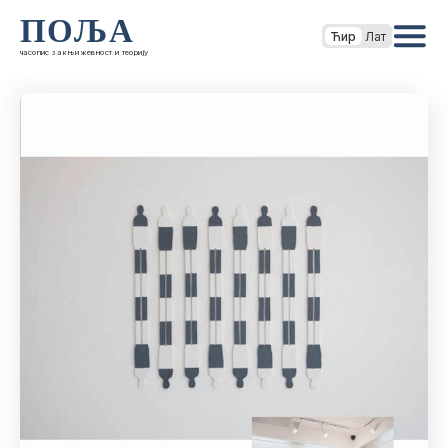
ПОЉА
Ћир
Лат
часопис за књижевност и теорију