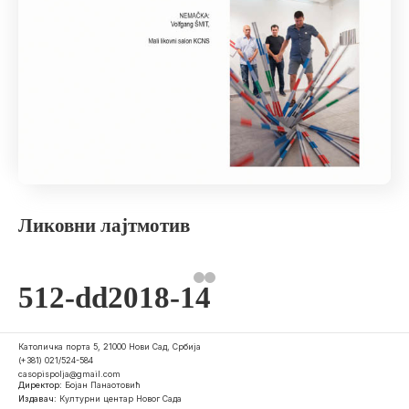
Ликовни лајтмотив
512-dd2018-14
Католичка порта 5, 21000 Нови Сад, Србија
(+381) 021/524-584
casopispolja@gmail.com
Директор:
Бојан Панаотовић
Издавач:
Културни центар Новог Сада