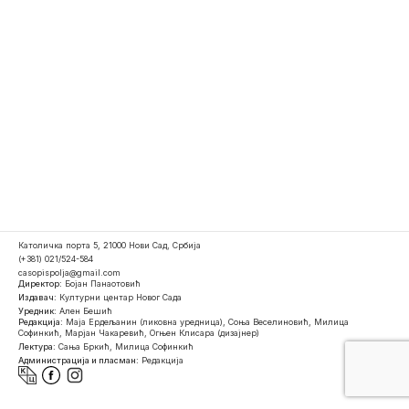
Католичка порта 5, 21000 Нови Сад, Србија
(+381) 021/524-584
casopispolja@gmail.com
Директор:
Бојан Панаотовић
Издавач:
Културни центар Новог Сада
Уредник:
Ален Бешић
Редакција:
Маја Ердељанин (ликовна уредница), Соња Веселиновић, Милица
Софинкић, Марјан Чакаревић, Огњен Клисара (дизајнер)
Лектура:
Сања Бркић, Милица Софинкић
Администрација и пласман:
Редакција