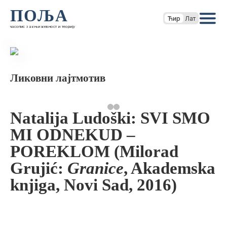
ПОЉА
Ћир
Лат
часопис за књижевност и теорију
Ликовни лајтмотив
Natalija Ludoški: SVI SMO
MI ODNEKUD –
POREKLOM (Milorad
Grujić:
Granice
, Akademska
knjiga, Novi Sad, 2016)