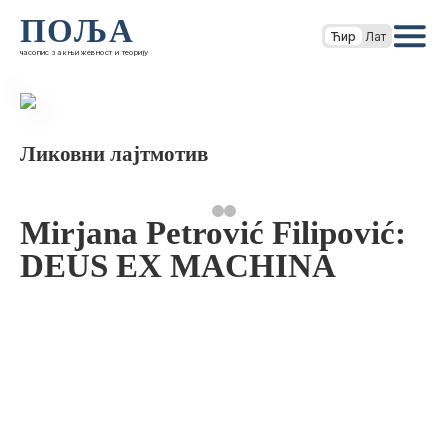
ПОЉА
Ћир
Лат
часопис за књижевност и теорију
Ликовни лајтмотив
Mirjana Petrović Filipović:
DEUS EX MACHINA