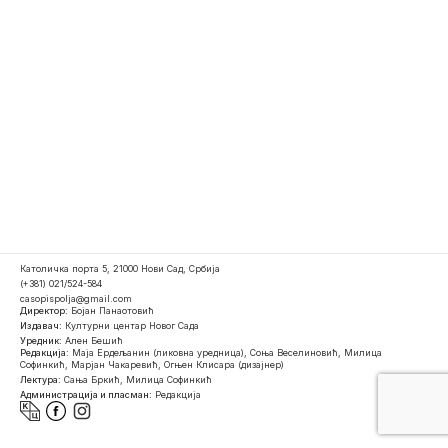
Католичка порта 5, 21000 Нови Сад, Србија
(+381) 021/524-584
casopispolja@gmail.com
Директор:
Бојан Панаотовић
Издавач:
Културни центар Новог Сада
Уредник:
Ален Бешић
Редакција:
Маја Ердељанин (ликовна уредница), Соња Веселиновић, Милица
Софинкић, Марјан Чакаревић, Огњен Клисара (дизајнер)
Лектура:
Сања Бркић, Милица Софинкић
Администрација и пласман:
Редакција