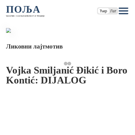
ПОЉА
Ћир
Лат
часопис за књижевност и теорију
Ликовни лајтмотив
Vojka Smiljanić Đikić i Boro
Kontić: DIJALOG