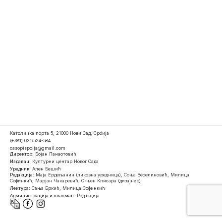
Католичка порта 5, 21000 Нови Сад, Србија
(+381) 021/524-584
casopispolja@gmail.com
Директор:
Бојан Панаотовић
Издавач:
Културни центар Новог Сада
Уредник:
Ален Бешић
Редакција:
Маја Ердељанин (ликовна уредница), Соња Веселиновић, Милица
Софинкић, Марјан Чакаревић, Огњен Клисара (дизајнер)
Лектура:
Сања Бркић, Милица Софинкић
Администрација и пласман:
Редакција