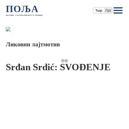
ПОЉА
Ћир
Лат
часопис за књижевност и теорију
Ликовни лајтмотив
Srđan Srdić: SVOĐENJE