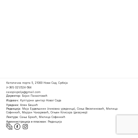
Католичка порта 5, 21000 Нови Сад, Србија
(+381) 021/524-584
casopispolja@gmail.com
Директор:
Бојан Панаотовић
Издавач:
Културни центар Новог Сада
Уредник:
Ален Бешић
Редакција:
Маја Ердељанин (ликовна уредница), Соња Веселиновић, Милица
Софинкић, Марјан Чакаревић, Огњен Клисара (дизајнер)
Лектура:
Сања Бркић, Милица Софинкић
Администрација и пласман:
Редакција