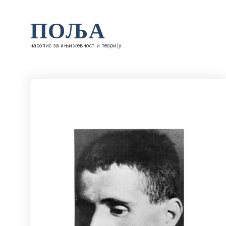
ПОЉА
часопис за књижевност и теорију