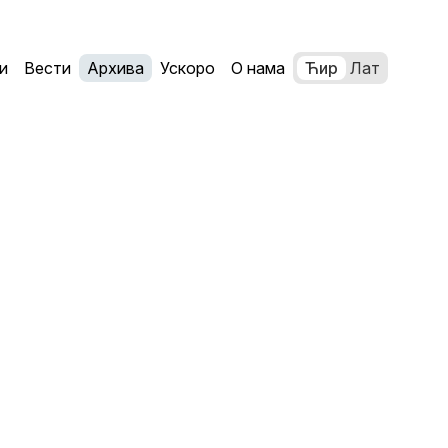
и
Вести
Архива
Ускоро
О нама
Ћир
Лат