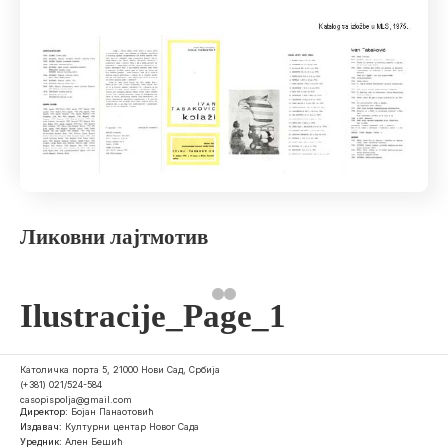
Ликовни лајтмотив
Ilustracije_Page_1
Католичка порта 5, 21000 Нови Сад, Србија
(+381) 021/524-584
casopispolja@gmail.com
Директор:
Бојан Панаотовић
Издавач:
Културни центар Новог Сада
Уредник:
Ален Бешић