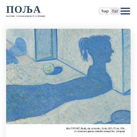
ПОЉА
Ћир
Лат
часопис за књижевност и теорију