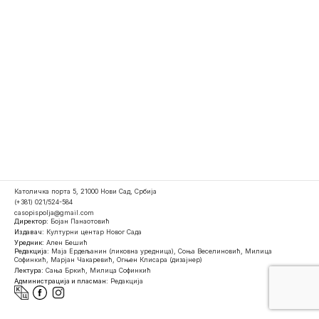
Католичка порта 5, 21000 Нови Сад, Србија
(+381) 021/524-584
casopispolja@gmail.com
Директор:
Бојан Панаотовић
Издавач:
Културни центар Новог Сада
Уредник:
Ален Бешић
Редакција:
Маја Ердељанин (ликовна уредница), Соња Веселиновић, Милица
Софинкић, Марјан Чакаревић, Огњен Клисара (дизајнер)
Лектура:
Сања Бркић, Милица Софинкић
Администрација и пласман:
Редакција