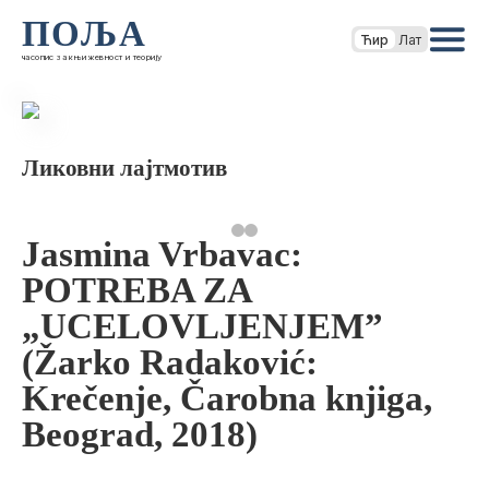
ПОЉА
Ћир
Лат
часопис за књижевност и теорију
Ликовни лајтмотив
Jasmina Vrbavac:
POTREBA ZA
„UCELOVLJENJEM”
(Žarko Radaković:
Krečenje, Čarobna knjiga,
Beograd, 2018)