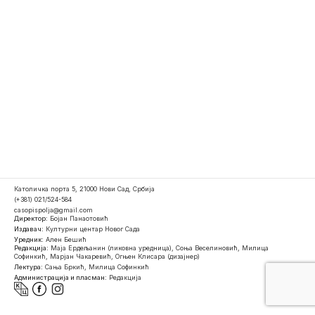
Католичка порта 5, 21000 Нови Сад, Србија
(+381) 021/524-584
casopispolja@gmail.com
Директор:
Бојан Панаотовић
Издавач:
Културни центар Новог Сада
Уредник:
Ален Бешић
Редакција:
Маја Ердељанин (ликовна уредница), Соња Веселиновић, Милица
Софинкић, Марјан Чакаревић, Огњен Клисара (дизајнер)
Лектура:
Сања Бркић, Милица Софинкић
Администрација и пласман:
Редакција