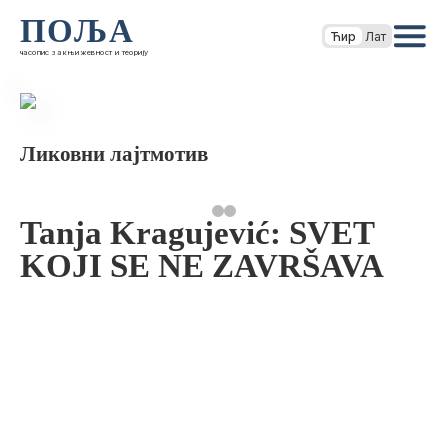
ПОЉА
Ћир
Лат
часопис за књижевност и теорију
Ликовни лајтмотив
Tanja Kragujević: SVET
KOJI SE NE ZAVRŠAVA