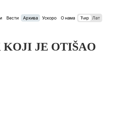
и
Вести
Архива
Ускоро
О нама
Ћир
Лат
K KOJI JE OTIŠAO