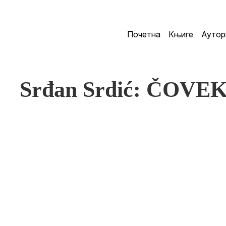
Почетна
Књиге
Аутор
Srđan Srdić: ČOVE