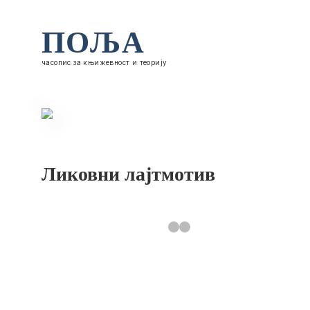
ПОЉА
часопис за књижевност и теорију
Ликовни лајтмотив