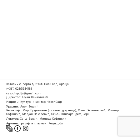
Католичка порта 5, 21000 Нови Сад, Србија
(+381) 021/524-584
casopispolja@gmail.com
Директор:
Бојан Панаотовић
Издавач:
Културни центар Новог Сада
Уредник:
Ален Бешић
Редакција:
Маја Ердељанин (ликовна уредница), Соња Веселиновић, Милица
Софинкић, Марјан Чакаревић, Огњен Клисара (дизајнер)
Лектура:
Сања Бркић, Милица Софинкић
Администрација и пласман:
Редакција