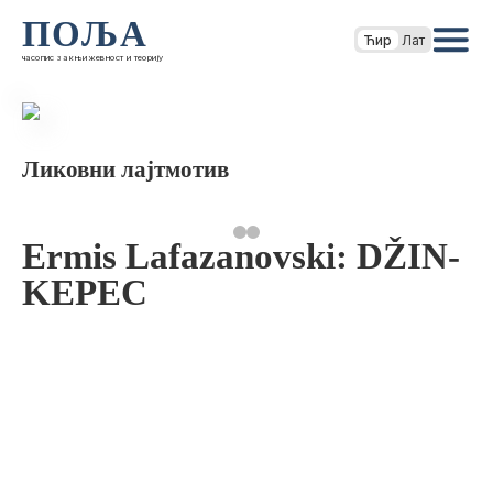
ПОЉА
Ћир
Лат
часопис за књижевност и теорију
Ликовни лајтмотив
Ermis Lafazanovski: DŽIN-
KEPEC